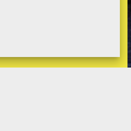
© 2026 EMOCON GROUP, S.A..
98-4888
INFORMATICA
om