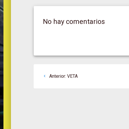
No hay comentarios
Navegación
Post
Anterior:
VETA
de
anterior:
entradas