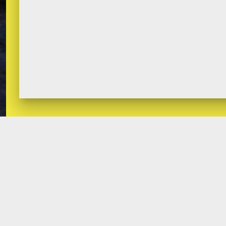
GUATEMALA (CASA MATRIZ) 10
NICARA
CALLE 14-39 ZONA 13, CIUDAD DE
CAS
GUATEMALA.
EU